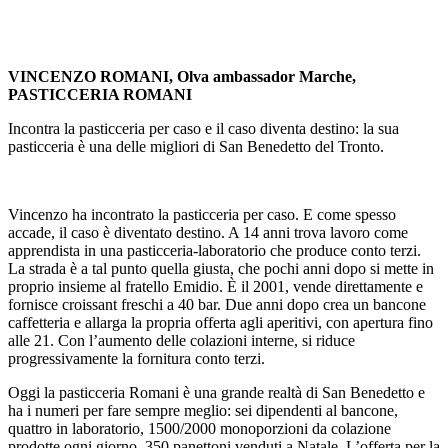
VINCENZO ROMANI, Olva ambassador Marche,
PASTICCERIA ROMANI
Incontra la pasticceria per caso e il caso diventa destino: la sua
pasticceria è una delle migliori di San Benedetto del Tronto.
Vincenzo ha incontrato la pasticceria per caso. E come spesso
accade, il caso è diventato destino. A 14 anni trova lavoro come
apprendista in una pasticceria-laboratorio che produce conto terzi.
La strada è a tal punto quella giusta, che pochi anni dopo si mette in
proprio insieme al fratello Emidio. È il 2001, vende direttamente e
fornisce croissant freschi a 40 bar. Due anni dopo crea un bancone
caffetteria e allarga la propria offerta agli aperitivi, con apertura fino
alle 21. Con l’aumento delle colazioni interne, si riduce
progressivamente la fornitura conto terzi.
Oggi la pasticceria Romani è una grande realtà di San Benedetto e
ha i numeri per fare sempre meglio: sei dipendenti al bancone,
quattro in laboratorio, 1500/2000 monoporzioni da colazione
prodotte ogni giorno, 350 panettoni venduti a Natale. L’offerta per la