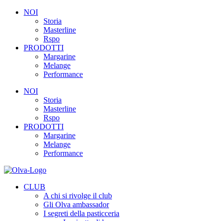
NOI
Storia
Masterline
Rspo
PRODOTTI
Margarine
Melange
Performance
NOI
Storia
Masterline
Rspo
PRODOTTI
Margarine
Melange
Performance
CLUB
A chi si rivolge il club
Gli Olva ambassador
I segreti della pasticceria