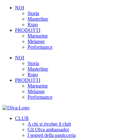
NOI
Storia
Masterline
Rspo
PRODOTTI
Margarine
Melange
Performance
NOI
Storia
Masterline
Rspo
PRODOTTI
Margarine
Melange
Performance
CLUB
A chi si rivolge il club
Gli Olva ambassador
I segreti della pasticceria